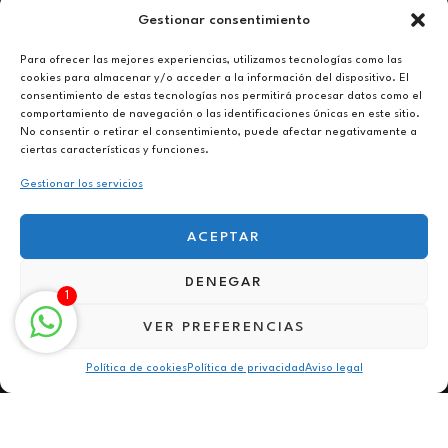
Gestionar consentimiento
Abierto
De lunes a viernes de 10h a 20h
Para ofrecer las mejores experiencias, utilizamos tecnologías como las
cookies para almacenar y/o acceder a la información del dispositivo. El
consentimiento de estas tecnologías nos permitirá procesar datos como el
Aviso legal
comportamiento de navegación o las identificaciones únicas en este sitio.
Política de privacidad
No consentir o retirar el consentimiento, puede afectar negativamente a
Política de cookies
ciertas características y funciones.
Gestionar los servicios
ACEPTAR
DENEGAR
Terapia contra fobias en Punta Umbría
1
VER PREFERENCIAS
Política de cookies
Política de privacidad
Aviso legal