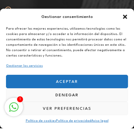
Gestionar consentimiento
Abierto
De lunes a viernes de 10h a 20h
Para ofrecer las mejores experiencias, utilizamos tecnologías como las
cookies para almacenar y/o acceder a la información del dispositivo. El
consentimiento de estas tecnologías nos permitirá procesar datos como el
Aviso legal
comportamiento de navegación o las identificaciones únicas en este sitio.
Política de privacidad
No consentir o retirar el consentimiento, puede afectar negativamente a
Política de cookies
ciertas características y funciones.
Gestionar los servicios
ACEPTAR
DENEGAR
Terapia para el estrés laboral en Rincón de la Victoria
1
VER PREFERENCIAS
Política de cookies
Política de privacidad
Aviso legal