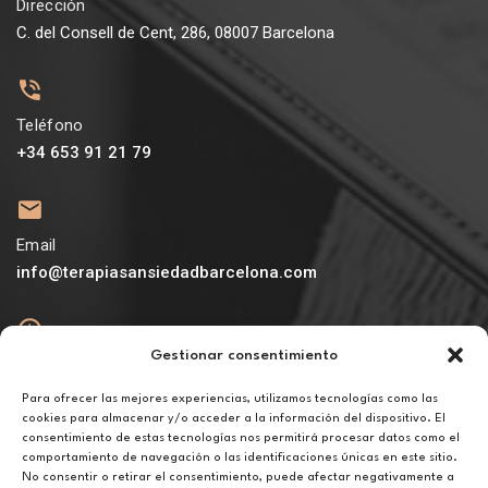
Dirección
C. del Consell de Cent, 286, 08007 Barcelona
Teléfono
+34 653 91 21 79
Email
info@terapiasansiedadbarcelona.com
Gestionar consentimiento
Abierto
De lunes a viernes de 10h a 20h
Para ofrecer las mejores experiencias, utilizamos tecnologías como las
cookies para almacenar y/o acceder a la información del dispositivo. El
consentimiento de estas tecnologías nos permitirá procesar datos como el
Aviso legal
comportamiento de navegación o las identificaciones únicas en este sitio.
Política de privacidad
No consentir o retirar el consentimiento, puede afectar negativamente a