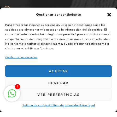
Gestionar consentimiento
Abierto
De lunes a viernes de 10h a 20h
Para ofrecer las mejores experiencias, utilizamos tecnologías como las
cookies para almacenar y/o acceder a la información del dispositivo. El
consentimiento de estas tecnologías nos permitirá procesar datos como el
Aviso legal
comportamiento de navegación o las identificaciones únicas en este sitio.
Política de privacidad
No consentir o retirar el consentimiento, puede afectar negativamente a
Política de cookies
ciertas características y funciones.
Gestionar los servicios
ACEPTAR
DENEGAR
Terapia para la superación personal online en Jaén
1
VER PREFERENCIAS
Política de cookies
Política de privacidad
Aviso legal