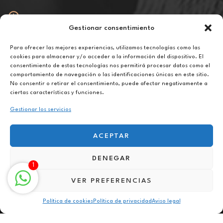
Gestionar consentimiento
Abierto
De lunes a viernes de 10h a 20h
Para ofrecer las mejores experiencias, utilizamos tecnologías como las
cookies para almacenar y/o acceder a la información del dispositivo. El
consentimiento de estas tecnologías nos permitirá procesar datos como el
Aviso legal
comportamiento de navegación o las identificaciones únicas en este sitio.
Política de privacidad
No consentir o retirar el consentimiento, puede afectar negativamente a
Política de cookies
ciertas características y funciones.
Gestionar los servicios
ACEPTAR
DENEGAR
Terapia para la separación de pareja online en Roquetas de Mar
1
VER PREFERENCIAS
Política de cookies
Política de privacidad
Aviso legal