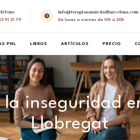
eléfono
info@terapiasansiedadbarcelona.com
3 91 21 79
De lunes a viernes de 10h a 20h
AS PNL
LIBROS
ARTÍCULOS
PRECIO
C
 la inseguridad e
Llobregat