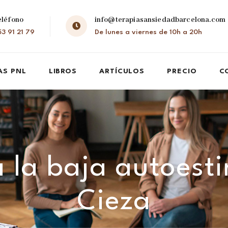
eléfono
info@terapiasansiedadbarcelona.com
3 91 21 79
De lunes a viernes de 10h a 20h
AS PNL
LIBROS
ARTÍCULOS
PRECIO
C
 la baja autoest
Cieza