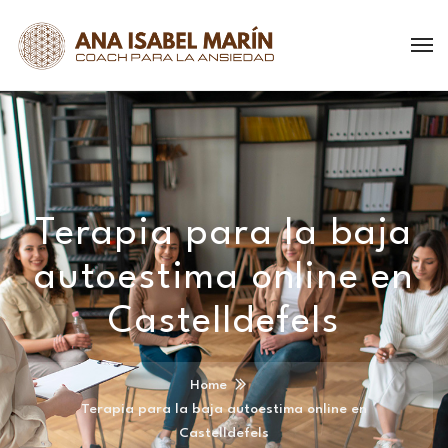
Terapia para la baja
autoestima online en
Castelldefels
Home
Terapia para la baja autoestima online en
Castelldefels