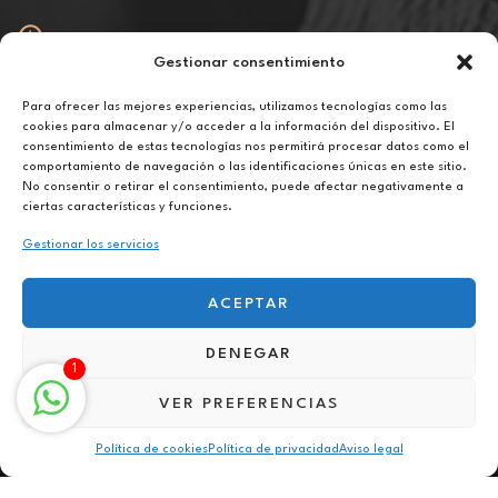
Gestionar consentimiento
Abierto
De lunes a viernes de 10h a 20h
Para ofrecer las mejores experiencias, utilizamos tecnologías como las
cookies para almacenar y/o acceder a la información del dispositivo. El
consentimiento de estas tecnologías nos permitirá procesar datos como el
Aviso legal
comportamiento de navegación o las identificaciones únicas en este sitio.
Política de privacidad
No consentir o retirar el consentimiento, puede afectar negativamente a
Política de cookies
ciertas características y funciones.
Gestionar los servicios
ACEPTAR
DENEGAR
Terapia para la superación personal en El Ejido
1
VER PREFERENCIAS
Política de cookies
Política de privacidad
Aviso legal