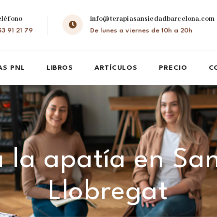
eléfono
info@terapiasansiedadbarcelona.com
3 91 21 79
De lunes a viernes de 10h a 20h
AS PNL
LIBROS
ARTÍCULOS
PRECIO
C
 la apatía en Sa
Llobregat