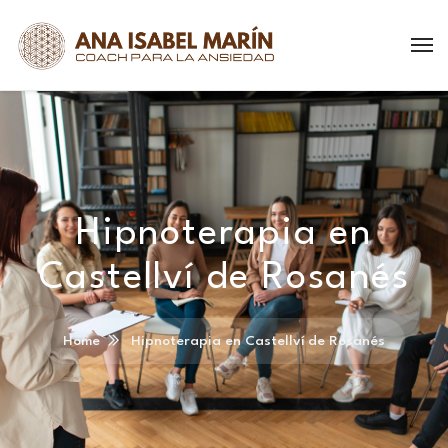
Hipnoterapia en
Castellví de Rosanés
Home
Hipnoterapia en Castellví de Rosanés