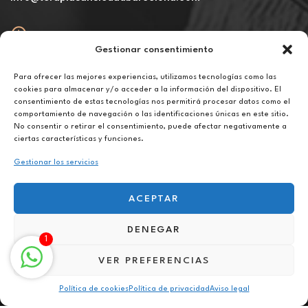
Gestionar consentimiento
Abierto
De lunes a viernes de 10h a 20h
Para ofrecer las mejores experiencias, utilizamos tecnologías como las
cookies para almacenar y/o acceder a la información del dispositivo. El
consentimiento de estas tecnologías nos permitirá procesar datos como el
Aviso legal
comportamiento de navegación o las identificaciones únicas en este sitio.
Política de privacidad
No consentir o retirar el consentimiento, puede afectar negativamente a
Política de cookies
ciertas características y funciones.
Gestionar los servicios
ACEPTAR
DENEGAR
Terapia contra fobias sociales online en San Bartolomé de Tirajana
1
VER PREFERENCIAS
Política de cookies
Política de privacidad
Aviso legal