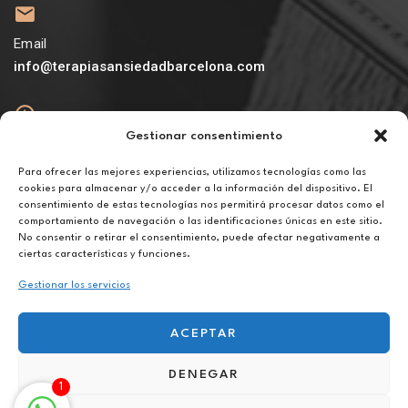
Email
info@terapiasansiedadbarcelona.com
Gestionar consentimiento
Abierto
De lunes a viernes de 10h a 20h
Para ofrecer las mejores experiencias, utilizamos tecnologías como las
cookies para almacenar y/o acceder a la información del dispositivo. El
consentimiento de estas tecnologías nos permitirá procesar datos como el
Aviso legal
comportamiento de navegación o las identificaciones únicas en este sitio.
Política de privacidad
No consentir o retirar el consentimiento, puede afectar negativamente a
Política de cookies
ciertas características y funciones.
Gestionar los servicios
ACEPTAR
DENEGAR
Terapia para el miedo en Polinyà
1