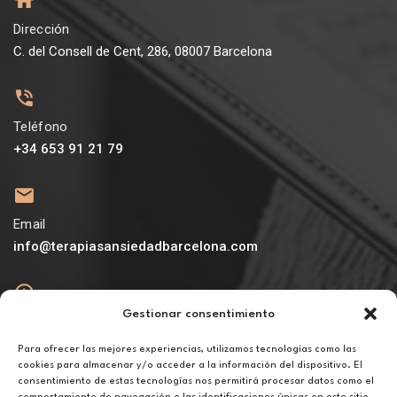
Dirección
C. del Consell de Cent, 286, 08007 Barcelona
Teléfono
+34 653 91 21 79
Email
info@terapiasansiedadbarcelona.com
Gestionar consentimiento
Abierto
De lunes a viernes de 10h a 20h
Para ofrecer las mejores experiencias, utilizamos tecnologías como las
cookies para almacenar y/o acceder a la información del dispositivo. El
consentimiento de estas tecnologías nos permitirá procesar datos como el
Aviso legal