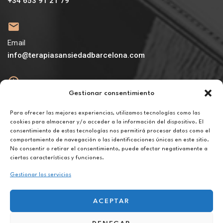
+34 653 91 21 79
Email
info@terapiasansiedadbarcelona.com
Gestionar consentimiento
Abierto
De lunes a viernes de 10h a 20h
Para ofrecer las mejores experiencias, utilizamos tecnologías como las
cookies para almacenar y/o acceder a la información del dispositivo. El
consentimiento de estas tecnologías nos permitirá procesar datos como el
Aviso legal
comportamiento de navegación o las identificaciones únicas en este sitio.
Política de privacidad
No consentir o retirar el consentimiento, puede afectar negativamente a
Política de cookies
ciertas características y funciones.
Gestionar los servicios
ACEPTAR