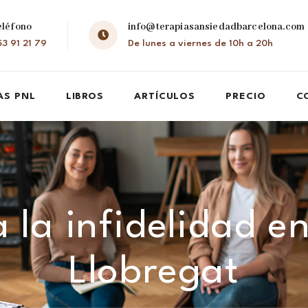
eléfono
info@terapiasansiedadbarcelona.com
3 91 21 79
De lunes a viernes de 10h a 20h
AS PNL
LIBROS
ARTÍCULOS
PRECIO
C
 la infidelidad en
Llobregat