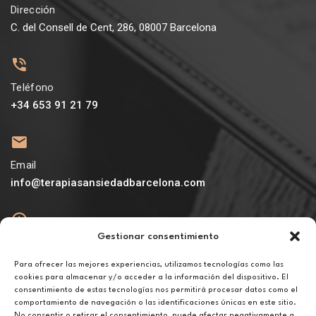
Dirección
C. del Consell de Cent, 286, 08007 Barcelona
Teléfono
+34 653 91 21 79
Email
info@terapiasansiedadbarcelona.com
Gestionar consentimiento
Abierto
De lunes a viernes de 10h a 20h
Para ofrecer las mejores experiencias, utilizamos tecnologías como las
cookies para almacenar y/o acceder a la información del dispositivo. El
consentimiento de estas tecnologías nos permitirá procesar datos como el
Aviso legal
comportamiento de navegación o las identificaciones únicas en este sitio.
Política de privacidad
No consentir o retirar el consentimiento, puede afectar negativamente a