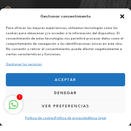
Gestionar consentimiento
Abierto
De lunes a viernes de 10h a 20h
Para ofrecer las mejores experiencias, utilizamos tecnologías como las
cookies para almacenar y/o acceder a la información del dispositivo. El
consentimiento de estas tecnologías nos permitirá procesar datos como el
Aviso legal
comportamiento de navegación o las identificaciones únicas en este sitio.
Política de privacidad
No consentir o retirar el consentimiento, puede afectar negativamente a
Política de cookies
ciertas características y funciones.
Gestionar los servicios
ACEPTAR
DENEGAR
Terapia para la baja autoestima en Torrellas de Llobregat
1
VER PREFERENCIAS
Política de cookies
Política de privacidad
Aviso legal