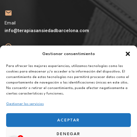
Email
info@terapiasansiedadbarcelona.com
Gestionar consentimiento
Abierto
De lunes a viernes de 10h a 20h
Para ofrecer las mejores experiencias, utilizamos tecnologías como las
cookies para almacenar y/o acceder a la información del dispositivo. El
consentimiento de estas tecnologías nos permitirá procesar datos como el
Aviso legal
comportamiento de navegación o las identificaciones únicas en este sitio.
Política de privacidad
No consentir o retirar el consentimiento, puede afectar negativamente a
Política de cookies
ciertas características y funciones.
Gestionar los servicios
ACEPTAR
DENEGAR
Terapia contra fobias sociales en Ullastrell