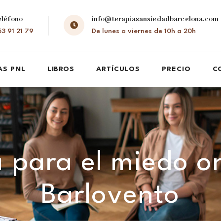
eléfono
info@terapiasansiedadbarcelona.com
3 91 21 79
De lunes a viernes de 10h a 20h
AS PNL
LIBROS
ARTÍCULOS
PRECIO
C
 para el miedo o
Barlovento