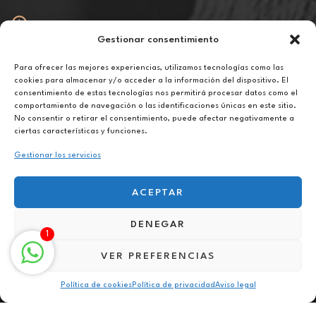
Gestionar consentimiento
Abierto
De lunes a viernes de 10h a 20h
Para ofrecer las mejores experiencias, utilizamos tecnologías como las
cookies para almacenar y/o acceder a la información del dispositivo. El
consentimiento de estas tecnologías nos permitirá procesar datos como el
Aviso legal
comportamiento de navegación o las identificaciones únicas en este sitio.
Política de privacidad
No consentir o retirar el consentimiento, puede afectar negativamente a
Política de cookies
ciertas características y funciones.
Gestionar los servicios
ACEPTAR
DENEGAR
Terapia contra fobias sociales en San Andrés de la Barca
1
VER PREFERENCIAS
Política de cookies
Política de privacidad
Aviso legal