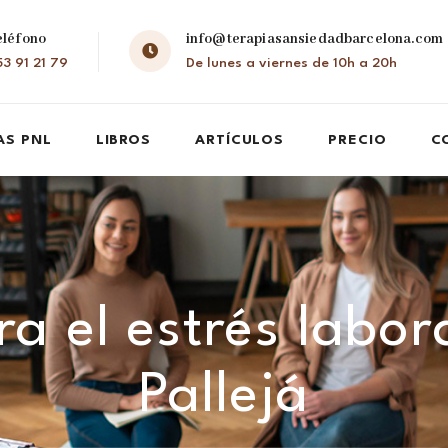
eléfono
info@terapiasansiedadbarcelona.com
3 91 21 79
De lunes a viernes de 10h a 20h
AS PNL
LIBROS
ARTÍCULOS
PRECIO
C
a el estrés labor
Pallejá