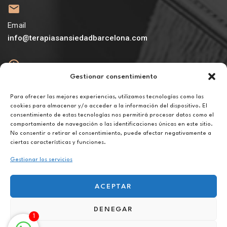
Email
info@terapiasansiedadbarcelona.com
Gestionar consentimiento
Abierto
De lunes a viernes de 10h a 20h
Para ofrecer las mejores experiencias, utilizamos tecnologías como las
cookies para almacenar y/o acceder a la información del dispositivo. El
consentimiento de estas tecnologías nos permitirá procesar datos como el
Aviso legal
comportamiento de navegación o las identificaciones únicas en este sitio.
Política de privacidad
No consentir o retirar el consentimiento, puede afectar negativamente a
Política de cookies
ciertas características y funciones.
Gestionar los servicios
ACEPTAR
DENEGAR
Terapia para la infidelidad en Girona
1