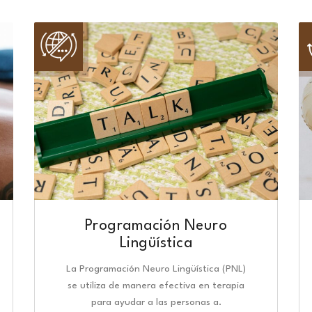
Programación Neuro
Lingüística​
La Programación Neuro Lingüística (PNL)
se utiliza de manera efectiva en terapia
para ayudar a las personas a.