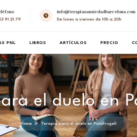
eléfono
info@terapiasansiedadbarcelona.com
3 91 21 79
De lunes a viernes de 10h a 20h
AS PNL
LIBROS
ARTÍCULOS
PRECIO
C
ara el duelo en P
Home
Terapia para el duelo en Palafrugell