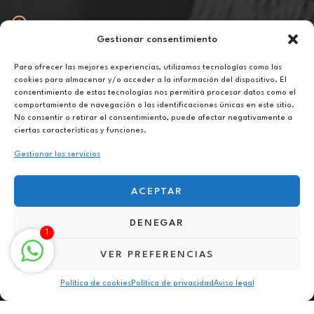
Gestionar consentimiento
Abierto
De lunes a viernes de 10h a 20h
Para ofrecer las mejores experiencias, utilizamos tecnologías como las
cookies para almacenar y/o acceder a la información del dispositivo. El
consentimiento de estas tecnologías nos permitirá procesar datos como el
Aviso legal
comportamiento de navegación o las identificaciones únicas en este sitio.
Política de privacidad
No consentir o retirar el consentimiento, puede afectar negativamente a
Política de cookies
ciertas características y funciones.
Gestionar los servicios
ACEPTAR
DENEGAR
Terapia para el duelo online en Castellví de Rosanés
1
VER PREFERENCIAS
Política de cookies
Política de privacidad
Aviso legal