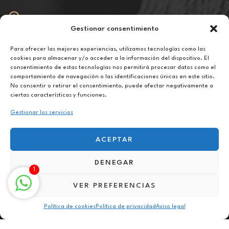
Gestionar consentimiento
Abierto
De lunes a viernes de 10h a 20h
Para ofrecer las mejores experiencias, utilizamos tecnologías como las
cookies para almacenar y/o acceder a la información del dispositivo. El
consentimiento de estas tecnologías nos permitirá procesar datos como el
Aviso legal
comportamiento de navegación o las identificaciones únicas en este sitio.
Política de privacidad
No consentir o retirar el consentimiento, puede afectar negativamente a
Política de cookies
ciertas características y funciones.
Gestionar los servicios
ACEPTAR
DENEGAR
Terapia para el estrés laboral online en Fuerteventura
1
VER PREFERENCIAS
Política de cookies
Política de privacidad
Aviso legal