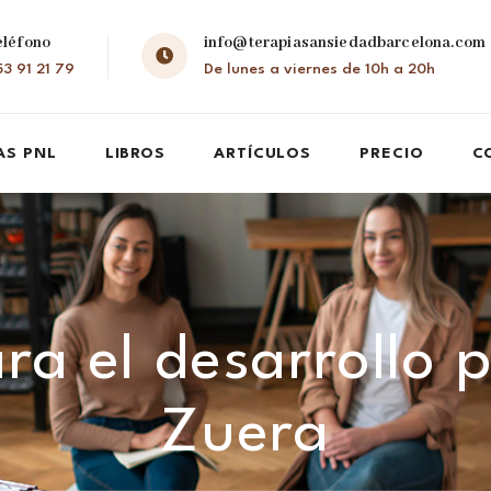
eléfono
info@terapiasansiedadbarcelona.com
3 91 21 79
De lunes a viernes de 10h a 20h
AS PNL
LIBROS
ARTÍCULOS
PRECIO
C
ra el desarrollo 
Zuera