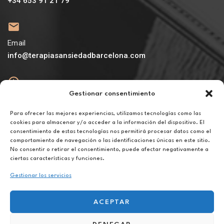
+34 653 91 21 79
Email
info@terapiasansiedadbarcelona.com
Gestionar consentimiento
Abierto
De lunes a viernes de 10h a 20h
Para ofrecer las mejores experiencias, utilizamos tecnologías como las
cookies para almacenar y/o acceder a la información del dispositivo. El
consentimiento de estas tecnologías nos permitirá procesar datos como el
Aviso legal
comportamiento de navegación o las identificaciones únicas en este sitio.
Política de privacidad
No consentir o retirar el consentimiento, puede afectar negativamente a
Política de cookies
ciertas características y funciones.
Gestionar los servicios
ACEPTAR