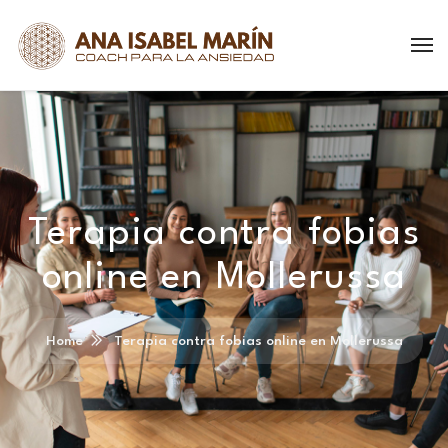
Terapia contra fobias
online en Mollerussa
Home
Terapia contra fobias online en Mollerussa