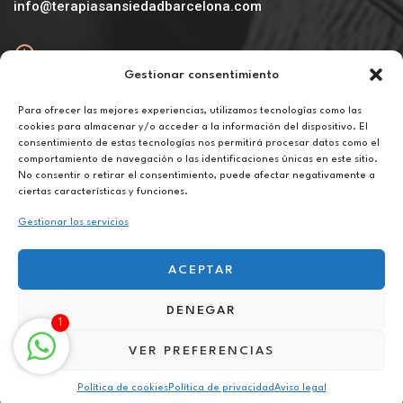
info@terapiasansiedadbarcelona.com
Gestionar consentimiento
Abierto
De lunes a viernes de 10h a 20h
Para ofrecer las mejores experiencias, utilizamos tecnologías como las
cookies para almacenar y/o acceder a la información del dispositivo. El
consentimiento de estas tecnologías nos permitirá procesar datos como el
Aviso legal
comportamiento de navegación o las identificaciones únicas en este sitio.
Política de privacidad
No consentir o retirar el consentimiento, puede afectar negativamente a
Política de cookies
ciertas características y funciones.
Gestionar los servicios
ACEPTAR
DENEGAR
Terapia para el miedo online en El Ejido
1
VER PREFERENCIAS
Política de cookies
Política de privacidad
Aviso legal