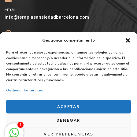
Email
info@terapiasansiedadbarcelona.com
Gestionar consentimiento
Abierto
De lunes a viernes de 10h a 20h
Para ofrecer las mejores experiencias, utilizamos tecnologías como las
cookies para almacenar y/o acceder a la información del dispositivo. El
consentimiento de estas tecnologías nos permitirá procesar datos como el
Aviso legal
comportamiento de navegación o las identificaciones únicas en este sitio.
Política de privacidad
No consentir o retirar el consentimiento, puede afectar negativamente a
Política de cookies
ciertas características y funciones.
Gestionar los servicios
ACEPTAR
DENEGAR
Terapia para la conciliación familiar en Estepona
1
VER PREFERENCIAS