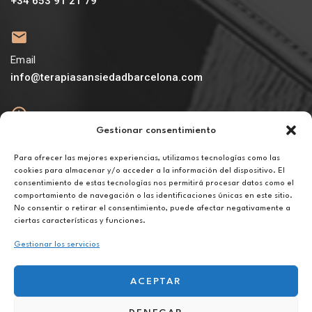
+34 653 91 21 79
Email
info@terapiasansiedadbarcelona.com
Gestionar consentimiento
Abierto
De lunes a viernes de 10h a 20h
Para ofrecer las mejores experiencias, utilizamos tecnologías como las
cookies para almacenar y/o acceder a la información del dispositivo. El
consentimiento de estas tecnologías nos permitirá procesar datos como el
Aviso legal
comportamiento de navegación o las identificaciones únicas en este sitio.
Política de privacidad
No consentir o retirar el consentimiento, puede afectar negativamente a
Política de cookies
ciertas características y funciones.
Gestionar los servicios
ACEPTAR