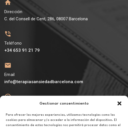
Dirección
C. del Consell de Cent, 286, 08007 Barcelona
Teléfono
+34 653 91 21 79
Email
info@terapiasansiedadbarcelona.com
Gestionar consentimiento
Abierto
De lunes a viernes de 10h a 20h
Para ofrecer las mejores experiencias, utilizamos tecnologías como las
cookies para almacenar y/o acceder a la información del dispositivo. El
consentimiento de estas tecnologías nos permitirá procesar datos como el
Aviso legal