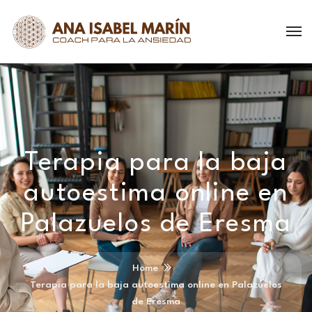
Terapia para la baja
autoestima online en
Palazuelos de Eresma
Home
Terapia para la baja autoestima online en Palazuelos
de Eresma