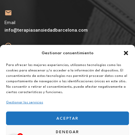
Email
info@terapiasansiedadbarcelona.com
Gestionar consentimiento
Abierto
De lunes a viernes de 10h a 20h
Para ofrecer las mejores experiencias, utilizamos tecnologías como las
cookies para almacenar y/o acceder a la información del dispositivo. El
consentimiento de estas tecnologías nos permitirá procesar datos como el
Aviso legal
comportamiento de navegación o las identificaciones únicas en este sitio.
Política de privacidad
No consentir o retirar el consentimiento, puede afectar negativamente a
Política de cookies
ciertas características y funciones.
Gestionar los servicios
ACEPTAR
DENEGAR
Hipnoterapia online en Murcia