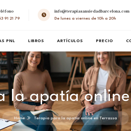
eléfono
info@terapiasansiedadbarcelona.com
3 91 21 79
De lunes a viernes de 10h a 20h
AS PNL
LIBROS
ARTÍCULOS
PRECIO
C
a la apatía online
Home
Terapia para la apatía online en Terrassa