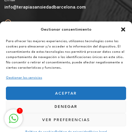
info@terapiasansiedadbarcelona.com
Gestionar consentimiento
Abierto
De lunes a viernes de 10h a 20h
Para ofrecer las mejores experiencias, utilizamos tecnologías como las
cookies para almacenar y/o acceder a la información del dispositivo. El
consentimiento de estas tecnologías nos permitirá procesar datos como el
Aviso legal
comportamiento de navegación o las identificaciones únicas en este sitio.
Política de privacidad
No consentir o retirar el consentimiento, puede afectar negativamente a
Política de cookies
ciertas características y funciones.
Gestionar los servicios
ACEPTAR
DENEGAR
Terapia para la superación personal online en Murcia
1
VER PREFERENCIAS