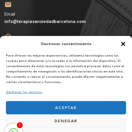
Email
info@terapiasansiedadbarcelona.com
Gestionar consentimiento
Abierto
De lunes a viernes de 10h a 20h
Para ofrecer las mejores experiencias, utilizamos tecnologías como las
cookies para almacenar y/o acceder a la información del dispositivo. El
consentimiento de estas tecnologías nos permitirá procesar datos como el
Aviso legal
comportamiento de navegación o las identificaciones únicas en este sitio.
Política de privacidad
No consentir o retirar el consentimiento, puede afectar negativamente a
Política de cookies
ciertas características y funciones.
Gestionar los servicios
ACEPTAR
DENEGAR
Terapia para la superación personal en Sant Quirze del Vallès
1