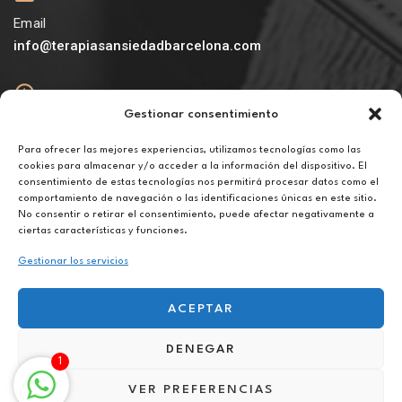
Email
info@terapiasansiedadbarcelona.com
Gestionar consentimiento
Abierto
De lunes a viernes de 10h a 20h
Para ofrecer las mejores experiencias, utilizamos tecnologías como las
cookies para almacenar y/o acceder a la información del dispositivo. El
consentimiento de estas tecnologías nos permitirá procesar datos como el
Aviso legal
comportamiento de navegación o las identificaciones únicas en este sitio.
Política de privacidad
No consentir o retirar el consentimiento, puede afectar negativamente a
Política de cookies
ciertas características y funciones.
Gestionar los servicios
ACEPTAR
DENEGAR
Terapia para la infidelidad online en Salt
1
VER PREFERENCIAS